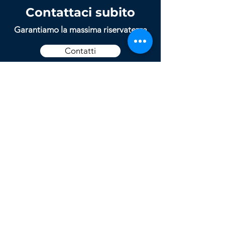
Contattaci subito
Garantiamo la massima riservatezza
Contatti
Eimm
Eimm
è
l'agenzia immobiliare al servizio
delle imprese. E' una società leader nel
segmento business dell'intermediazione
immobiliare, orientata alla gestione di
operazioni complesse nell'ambito di