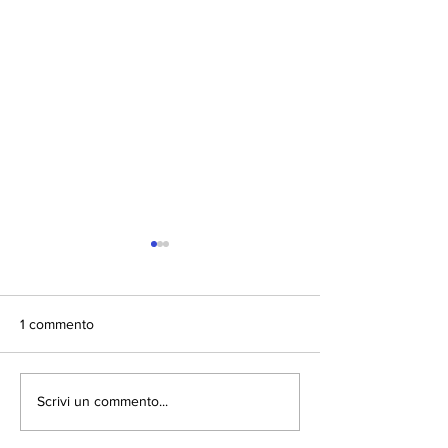
1 commento
Partners per sviluppo
Hotel 4 Stelle M
Scrivi un commento...
ecogassificatore
Certosa